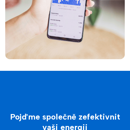
Pojďme společně zefektivnit
vaši energii